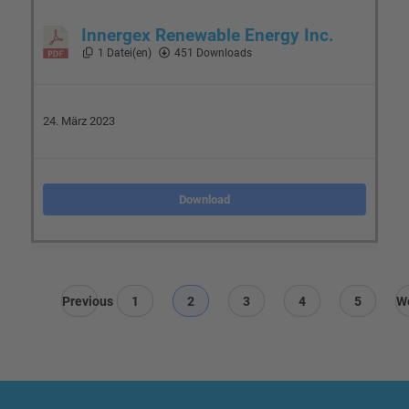
Innergex Renewable Energy Inc.
1 Datei(en)
451 Downloads
24. März 2023
Download
Previous
1
2
3
4
5
We