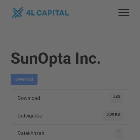
SunOpta Inc.
Download
443
Download
0.00 KB
Dateigröße
1
Datei-Anzahl