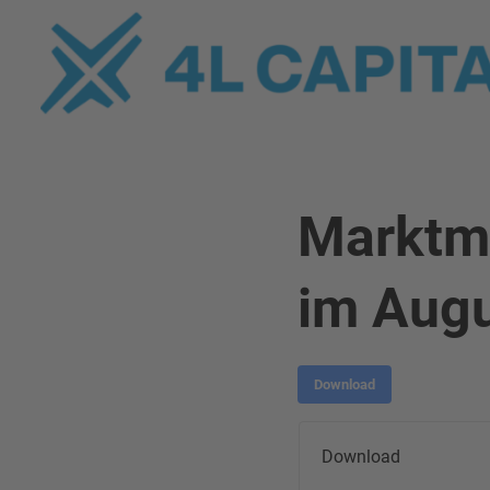
Marktme
im Aug
Download
Download